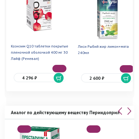
Коэнзим Q10 таблетки покрытые
Лиси Рыбий жир лимон+мята
пленочной оболочкой 400 мг 30
240мл
Лайф (Реневал)
4 296 ₽
2 600 ₽
Аналог по действующему веществу Периндоприл