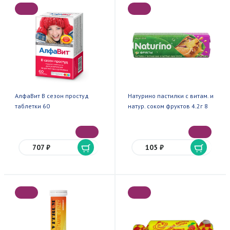
АлфаВит В сезон простуд
Натурино пастилки с витам. и
таблетки 60
натур. соком фруктов 4.2г 8
707 ₽
105 ₽