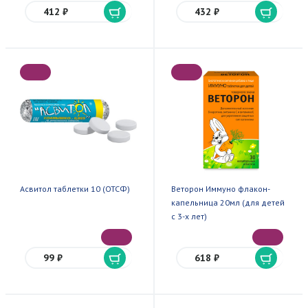
412 ₽
432 ₽
Асвитол таблетки 10 (ОТСФ)
Веторон Иммуно флакон-
капельница 20мл (для детей
с 3-х лет)
99 ₽
618 ₽