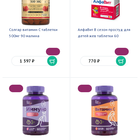
Солгар витамин С таблетки
АлфаВит В сезон простуд для
500мг 90 малина
детей жев таблетки 60
1 597 ₽
770 ₽