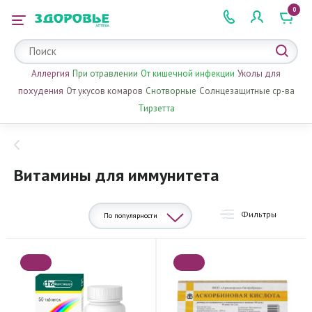
0
 2 505 505
Аллергия
При отравлении
От кишечной инфекции
Уколы для
похудения
От укусов комаров
Снотворные
Солнцезащитные ср-ва
Тирзетта
Витамины для иммунитета
Фильтры
По популярности