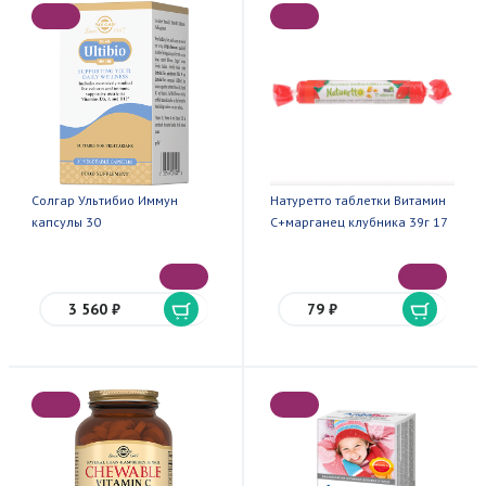
Солгар Ультибио Иммун
Натуретто таблетки Витамин
капсулы 30
С+марганец клубника 39г 17
3 560 ₽
79 ₽