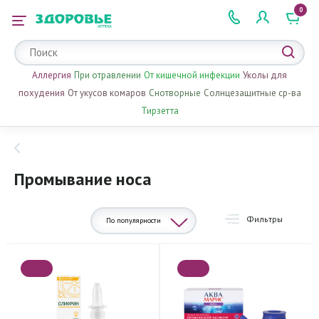
0
 2 505 505
Аллергия
При отравлении
От кишечной инфекции
Уколы для
похудения
От укусов комаров
Снотворные
Солнцезащитные ср-ва
Тирзетта
Промывание носа
Фильтры
По популярности