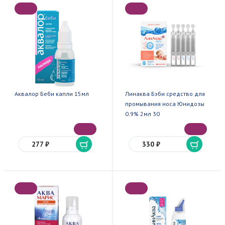
Аквалор Беби капли 15мл
Линаква Бэби средство для
промывания носа Юнидозы
0.9% 2мл 30
277 ₽
330 ₽