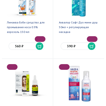
Линаква Бэби средство для
Аквалор Софт Дуо мини душ
промывания носа 0.9%
50мл + регулирующая
аэрозоль 150 мл
насадка
560 ₽
390 ₽