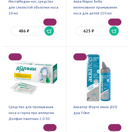
МестаМидин-нос средство
Аква-Марис Беби
для слизистой оболочки носа
интенсивное промывание
10 мл
носа для детей 150 мл
486 ₽
625 ₽
Средство для промывания
Аквалор Форте мини ДУО
носа и горла при аллергии
душ 50мл
Долфин пакетики 2.0 30