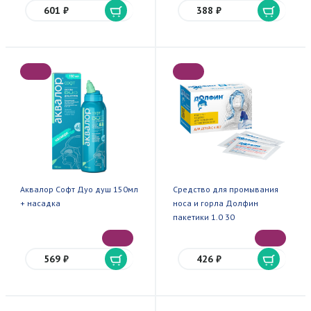
601 ₽
388 ₽
Аквалор Софт Дуо душ 150мл
Средство для промывания
+ насадка
носа и горла Долфин
пакетики 1.0 30
569 ₽
426 ₽