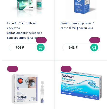
Систейн Ультра Плюс
Оквис протектор тканей
средство
глаза 0.3% флакон 5мл
офтальмологическое без
консервантов флакон 10мл
906 ₽
341 ₽