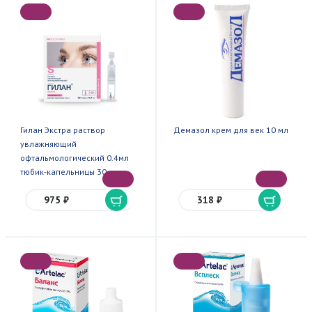
Гилан Экстра раствор
Демазол крем для век 10 мл
увлажняющий
офтальмологический 0.4мл
тюбик-капельницы 30
975 ₽
318 ₽