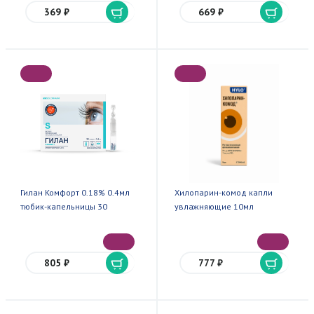
369 ₽
669 ₽
Гилан Комфорт 0.18% 0.4мл
Хилопарин-комод капли
тюбик-капельницы 30
увлажняющие 10мл
805 ₽
777 ₽