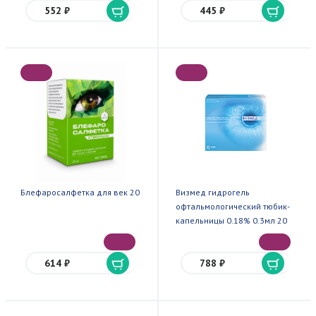
552 ₽
445 ₽
Блефаросалфетка для век 20
Визмед гидрогель
офтальмологический тюбик-
капельницы 0.18% 0.3мл 20
614 ₽
788 ₽