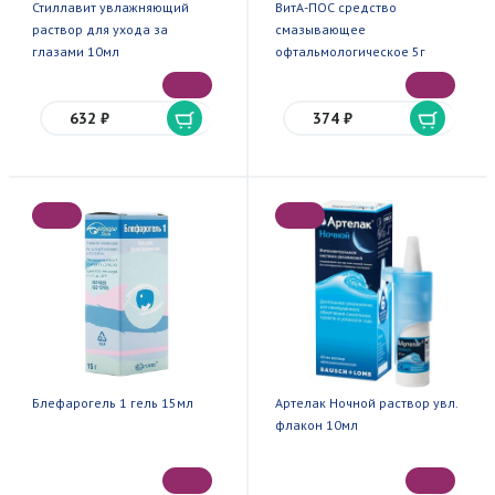
Стиллавит увлажняющий
ВитА-ПОС средство
раствор для ухода за
смазывающее
глазами 10мл
офтальмологическое 5г
632 ₽
374 ₽
Блефарогель 1 гель 15мл
Артелак Ночной раствор увл.
флакон 10мл