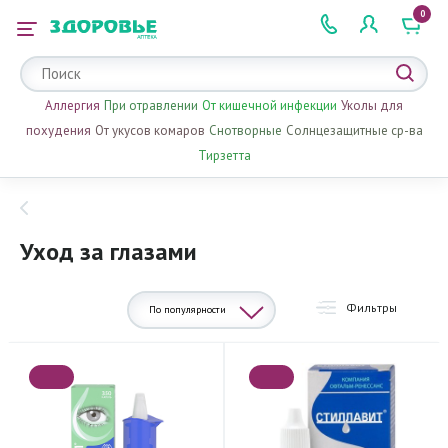
0
 2 505 505
Аллергия
При отравлении
От кишечной инфекции
Уколы для
похудения
От укусов комаров
Снотворные
Солнцезащитные ср-ва
Тирзетта
Уход за глазами
Фильтры
По популярности