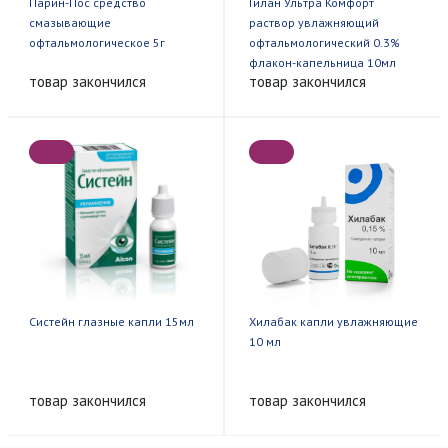
Парин-Пос средство
Гилан Ультра Комфорт
смазывающие
раствор увлажняющий
офтальмологическое 5г
офтальмологический 0.3%
флакон-капельница 10мл
товар закончился
товар закончился
Систейн глазные капли 15мл
Хилабак капли увлажняющие
10 мл
товар закончился
товар закончился