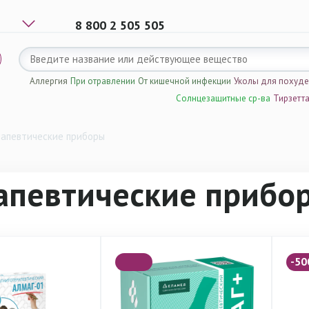
8 800 2 505 505
Аллергия
При отравлении
От кишечной инфекции
Уколы для похуд
Солнцезащитные ср-ва
Тирзетт
апевтические приборы
апевтические прибо
-50