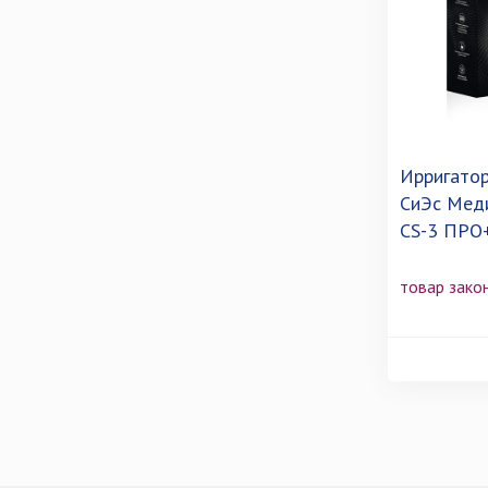
Ирригатор
СиЭс Меди
СS-3 ПРО+
товар зако