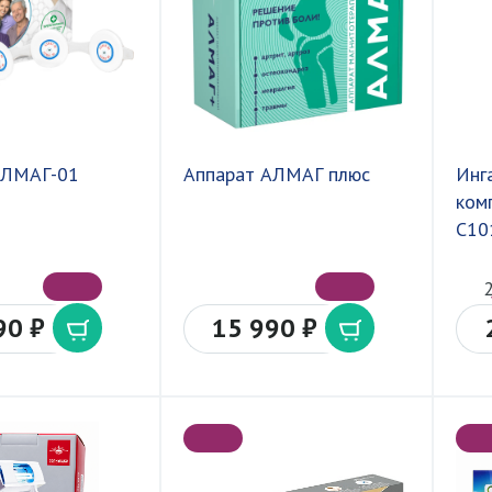
АЛМАГ-01
Аппарат АЛМАГ плюс
Инг
ком
С10
90 ₽
15 990 ₽