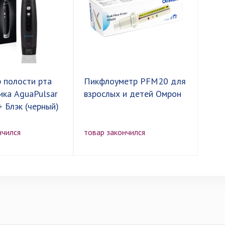
 полости рта
Пикфлоуметр PFM20 для
ка AguaPulsar
взрослых и детей Омрон
 Блэк (черный)
нчился
товар закончился