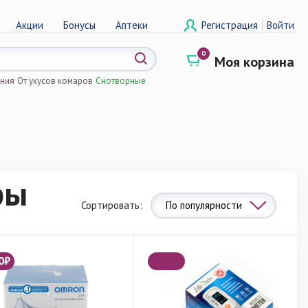
|
Акции
Бонусы
Аптеки
Регистрация
Войти
0
Моя корзина
ения
От укусов комаров
Снотворные
а
ры
Сортировать:
По популярности
0₽