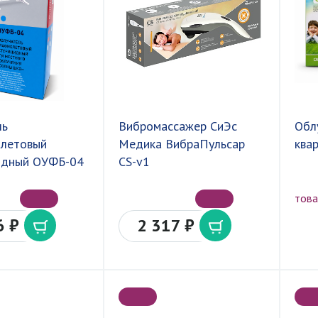
ль
Вибромассажер СиЭс
Обл
олетовый
Медика ВибраПульсар
ква
идный ОУФБ-04
CS-v1
това
6 ₽
2 317 ₽