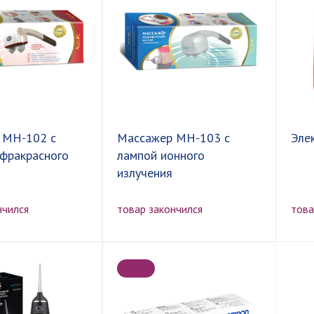
 МН-102 с
Массажер МН-103 с
Эле
фракрасного
лампой ионного
излучения
нчился
товар закончился
това