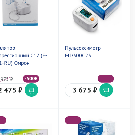
алятор
Пульсоксиметр
прессионный С17 (E-
MD300C23
1-RU) Омрон
-500₽
2975 ₽
2 475 ₽
3 675 ₽