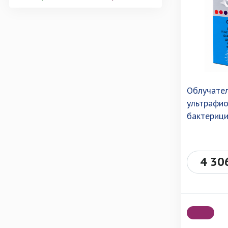
Облучате
ультрафи
бактериц
4 30