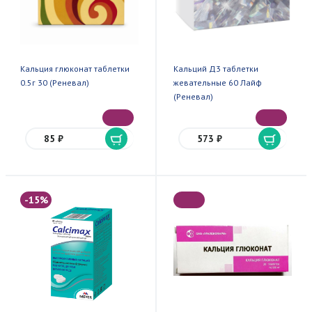
Кальция глюконат таблетки
Кальций Д3 таблетки
0.5г 30 (Реневал)
жевательные 60 Лайф
(Реневал)
85 ₽
573 ₽
-15%