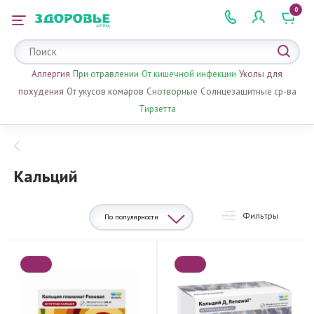
0
 2 505 505
Аллергия
При отравлении
От кишечной инфекции
Уколы для
похудения
От укусов комаров
Снотворные
Солнцезащитные ср-ва
Тирзетта
Кальций
Фильтры
По популярности