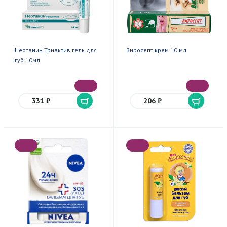
Неотанин Триактив гель для
Виросепт крем 10 мл
губ 10мл
331 ₽
206 ₽