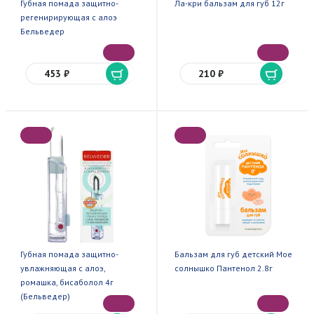
Губная помада защитно-
Ла-кри бальзам для губ 12г
регенирирующая с алоэ
Бельведер
453 ₽
210 ₽
Губная помада защитно-
Бальзам для губ детский Мое
увлажняющая с алоэ,
солнышко Пантенол 2.8г
ромашка, бисаболол 4г
(Бельведер)