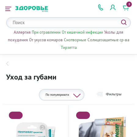
0
 2 505 505
Аллергия
При отравлении
От кишечной инфекции
Уколы для
похудения
От укусов комаров
Снотворные
Солнцезащитные ср-ва
Тирзетта
Уход за губами
Фильтры
По популярности