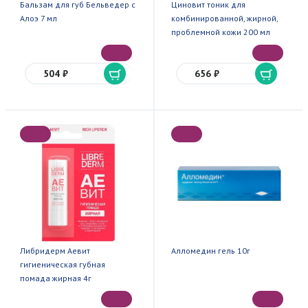
Бальзам для губ Бельведер с
Циновит тоник для
Алоэ 7 мл
комбинированной, жирной,
проблемной кожи 200 мл
504 ₽
656 ₽
Либридерм Аевит
Алломедин гель 10г
гигиеническая губная
помада жирная 4г