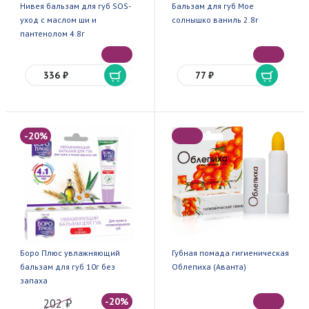
Нивея бальзам для губ SOS-
Бальзам для губ Мое
уход с маслом ши и
солнышко ваниль 2.8г
пантенолом 4.8г
336 ₽
77 ₽
-20%
Боро Плюс увлажняющий
Губная помада гигиеническая
бальзам для губ 10г без
Облепиха (Аванта)
запаха
-20%
202 ₽