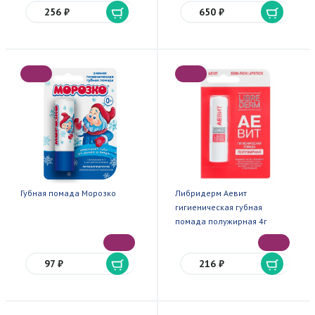
256 ₽
650 ₽
Губная помада Морозко
Либридерм Аевит
гигиеническая губная
помада полужирная 4г
97 ₽
216 ₽