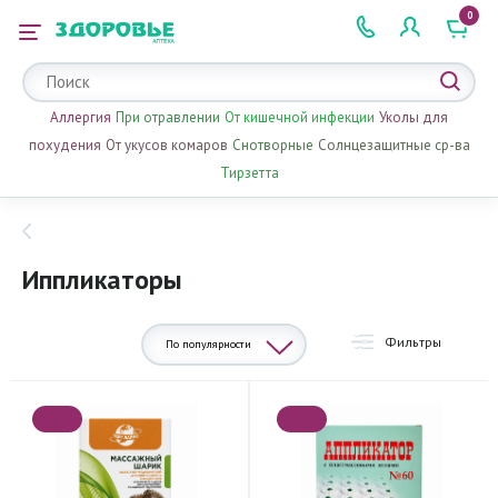
0
 2 505 505
Аллергия
При отравлении
От кишечной инфекции
Уколы для
похудения
От укусов комаров
Снотворные
Солнцезащитные ср-ва
Тирзетта
Иппликаторы
Фильтры
По популярности