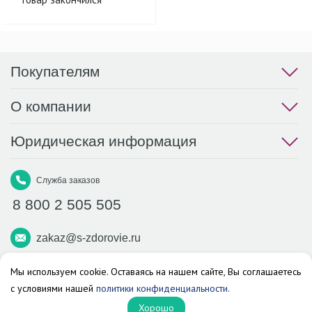
гиалуроновой кислотой
100мл
Покупателям
О компании
Юридическая информация
Служба заказов
8 800 2 505 505
zakaz@s-zdorovie.ru
Макс
Вконтакте
Телеграм
Мы используем cookie. Оставаясь на нашем сайте, Вы соглашаетесь
с условиями нашей
политики конфиденциальности.
Аптека «Здоровье»
Хорошо
© 2026 г. Все права защищены.