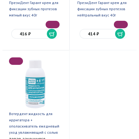
ПрезиДент Гарант крем для
ПрезиДент Гарант крем для
фиксации зубных протезов
фиксации зубных протезов
мятный вкус 40г
нейтральный вкус 40г
416 ₽
414 ₽
Вотердент жидкость для
ирригатора +
ополаскиватель ежедневый
уход увлажняющий с солью
товар закончился
древнего моря и