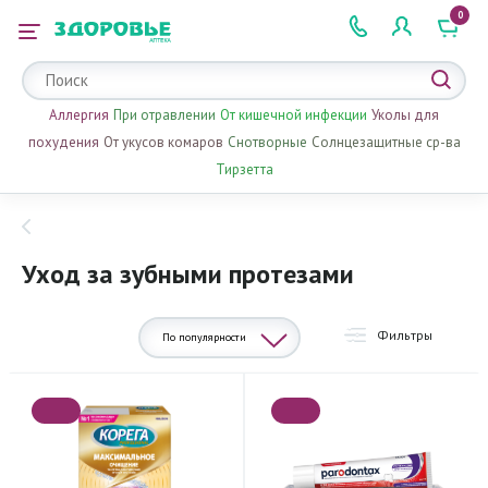
0
 2 505 505
Аллергия
При отравлении
От кишечной инфекции
Уколы для
похудения
От укусов комаров
Снотворные
Солнцезащитные ср-ва
Тирзетта
Уход за зубными протезами
Фильтры
По популярности