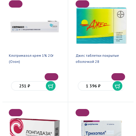
Клотримазол крем 1% 20г
Джес таблетки покрытые
(Озон)
оболочкой 28
251 ₽
1 396 ₽