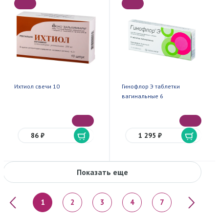
Ихтиол свечи 10
Гинофлор Э таблетки
вагинальные 6
86 ₽
1 295 ₽
Показать еще
«
»
1
2
3
4
7