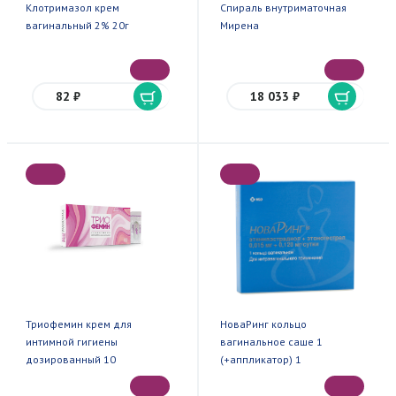
Клотримазол крем
Спираль внутриматочная
вагинальный 2% 20г
Мирена
82 ₽
18 033 ₽
Триофемин крем для
НоваРинг кольцо
интимной гигиены
вагинальное саше 1
дозированный 10
(+аппликатор) 1