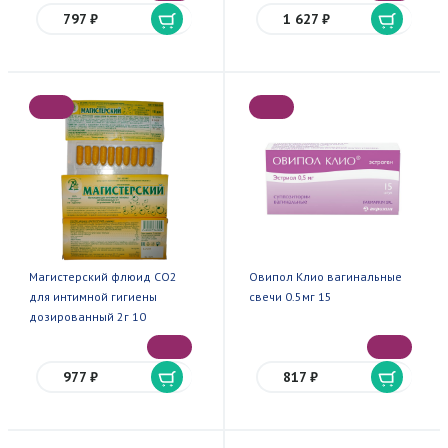
797 ₽
1 627 ₽
Магистерский флюид СО2
Овипол Клио вагинальные
для интимной гигиены
свечи 0.5мг 15
дозированный 2г 10
977 ₽
817 ₽