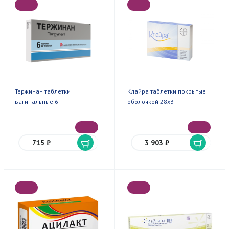
Тержинан таблетки
Клайра таблетки покрытые
вагинальные 6
оболочкой 28х3
715 ₽
3 903 ₽