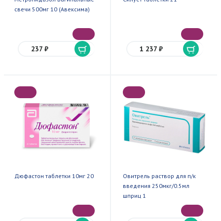
свечи 500мг 10 (Авексима)
237 ₽
1 237 ₽
Дюфастон таблетки 10мг 20
Овитрель раствор для п/к
введения 250мкг/0.5мл
шприц 1