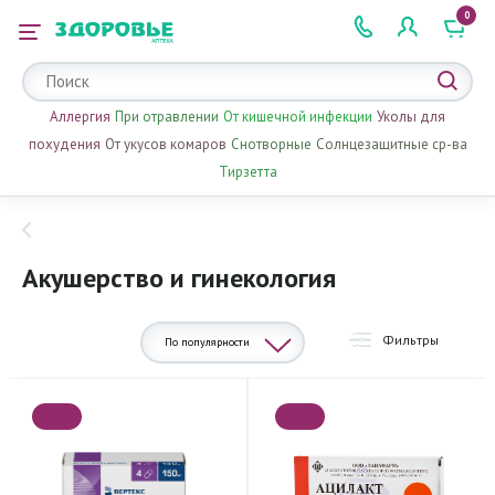
0
 2 505 505
Аллергия
При отравлении
От кишечной инфекции
Уколы для
похудения
От укусов комаров
Снотворные
Солнцезащитные ср-ва
Тирзетта
Акушерство и гинекология
Фильтры
По популярности