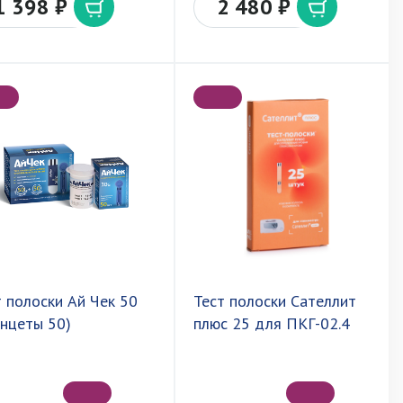
1 398 ₽
2 480 ₽
т полоски Ай Чек 50
Тест полоски Сателлит
анцеты 50)
плюс 25 для ПКГ-02.4