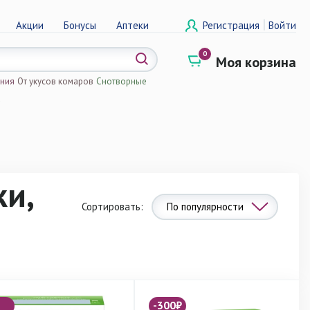
|
Акции
Бонусы
Аптеки
Регистрация
Войти
0
Моя корзина
ения
От укусов комаров
Снотворные
а
ки,
Сортировать:
По популярности
-300₽