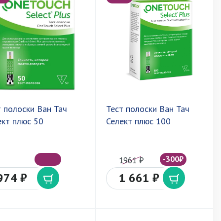
т полоски Ван Тач
Тест полоски Ван Тач
ект плюс 50
Селект плюс 100
-300₽
1961 ₽
974 ₽
1 661 ₽