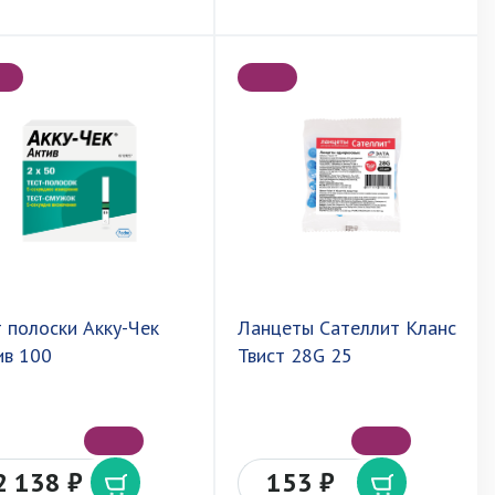
т полоски Акку-Чек
Ланцеты Сателлит Кланс
ив 100
Твист 28G 25
2 138 ₽
153 ₽