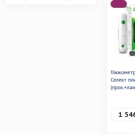
Глюкометр
Селект пл
(прок.+лан
1 54