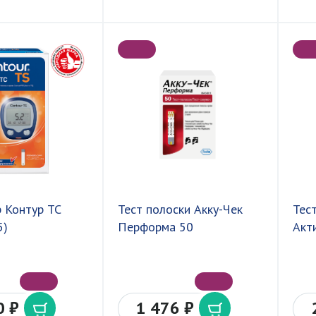
 Контур ТС
Тест полоски Акку-Чек
Тес
5)
Перформа 50
Акт
0 ₽
1 476 ₽