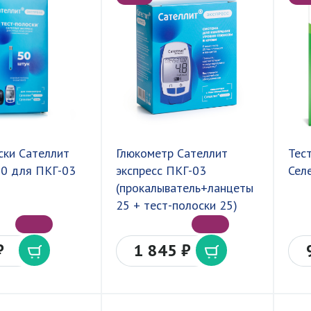
ски Сателлит
Глюкометр Сателлит
Тес
50 для ПКГ-03
экспресс ПКГ-03
Сел
(прокалыватель+ланцеты
25 + тест-полоски 25)
₽
1 845 ₽