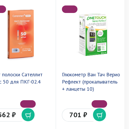
т полоски Сателлит
Глюкометр Ван Тач Верио
с 50 для ПКГ-02.4
Рефлект (прокалыватель
+ ланцеты 10)
562 ₽
701 ₽