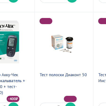
 Акку-Чек
Тест полоски Диаконт 50
Тес
окалыватель +
Инс
0 + тест-
0)
-400₽