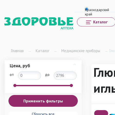
Каталог
Главная
→
Каталог
→
Медицинские приборы
→
Глю
Цена, руб
Глю
от
до
игл