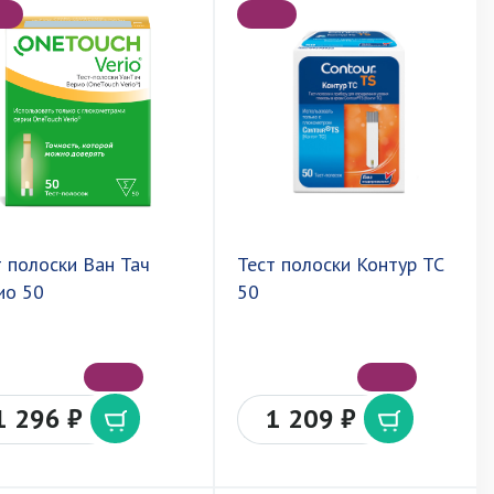
т полоски Ван Тач
Тест полоски Контур ТС
ио 50
50
1 296 ₽
1 209 ₽