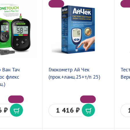
 Ван Тач
Глюкометр Ай Чек
Тес
юс флекс
(прок.+ланц.25+т/п 25)
Вер
ц.)
6 ₽
1 416 ₽