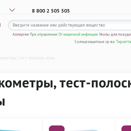
8 800 2 505 505
Аллергия
При отравлении
От кишечной инфекции
Уколы для похуд
Солнцезащитные ср-ва
Тирзетт
кометры, тест-полоски, иглы
кометры, тест-полос
ы