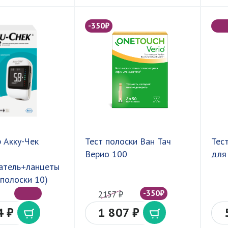
-350₽
 Акку-Чек
Тест полоски Ван Тач
Тес
Верио 100
для
атель+ланцеты
-полоски 10)
-350₽
2157 ₽
4 ₽
1 807 ₽