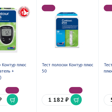
 Контур плюс
Тест полоски Контур плюс
Тес
атель +
50
плю
)
₽
1 182 ₽