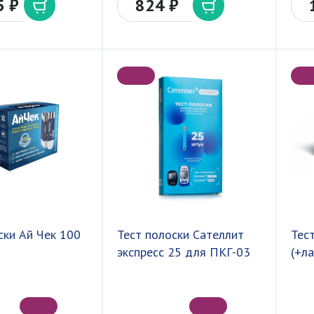
5 ₽
824 ₽
ски Ай Чек 100
Тест полоски Сателлит
Тес
экспресс 25 для ПКГ-03
(+л