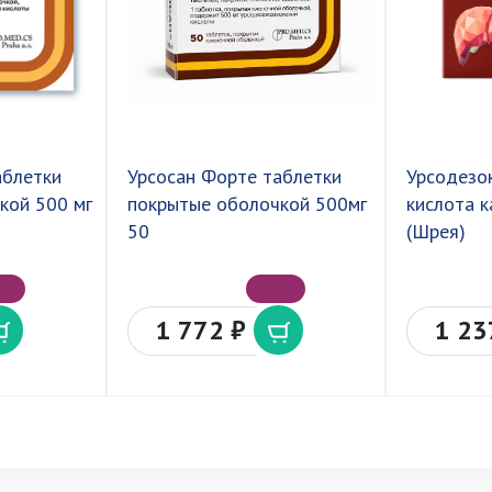
аблетки
Урсосан Форте таблетки
Урсодезо
кой 500 мг
покрытые оболочкой 500мг
кислота 
50
(Шрея)
1 772 ₽
1 23