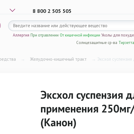
8 800 2 505 505
Аллергия
При отравлении
От кишечной инфекции
Уколы для похуд
Солнцезащитные ср-ва
Тирзетт
редства
→
Желудочно-кишечный тракт
→
Эксхол суспензия 
Эксхол суспензия д
применения 250мг
(Канон)