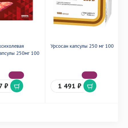
ксихолевая
Урсосан капсулы 250 мг 100
У
капсулы 250мг 100
7 ₽
1 491 ₽