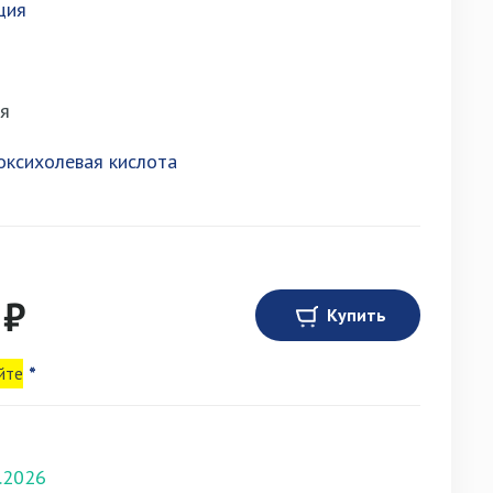
ция
ия
оксихолевая кислота
 ₽
Купить
йте
*
.2026