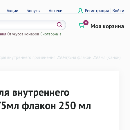
|
Акции
Бонусы
Аптеки
Регистрация
Войти
0
Моя корзина
ения
От укусов комаров
Снотворные
а
для внутреннего применения 250мг/5мл флакон 250 мл (Канон)
ля внутреннего
/5мл флакон 250 мл