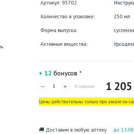
Артикул: 95702
Инструк
Количество в упаковке:
250 мл
Форма выпуска:
суспенз
Активные вещества:
Урсодез
ть
+ 12
бонусов
*
1 205
В наличии
Цены действительны только при заказе на са
🚚 Доставим в любую аптеку
до 13.08