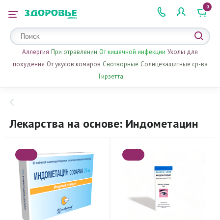
0
 2 505 505
Аллергия
При отравлении
От кишечной инфекции
Уколы для
похудения
От укусов комаров
Снотворные
Солнцезащитные ср-ва
Тирзетта
Лекарства на основе: Индометацин