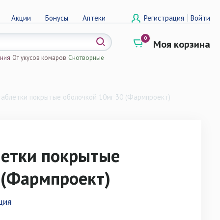
|
Акции
Бонусы
Аптеки
Регистрация
Войти
0
Моя корзина
ения
От укусов комаров
Снотворные
а
аблетки покрытые оболочкой 10мг 30 (Фармпроект)
летки покрытые
 (Фармпроект)
ция