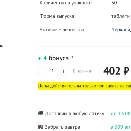
Количество в упаковке:
30
Форма выпуска:
таблетк
Активные вещества:
Леркани
ть
+ 4
бонуса
*
402 ₽
В наличии
Цены действительны только при заказе на са
🚚 Доставим в любую аптеку
до 13.08
🏪 Забрать завтра
в 309 ап