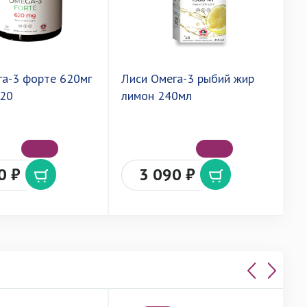
га-3 форте 620мг
Лиси Омега-3 рыбий жир
Л
120
лимон 240мл
М
0 ₽
3 090 ₽