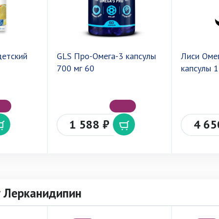
детский
GLS Про-Омега-3 капсулы
Лиси Оме
700 мг 60
капсулы 
1 588 ₽
4 65
у Лерканидипин