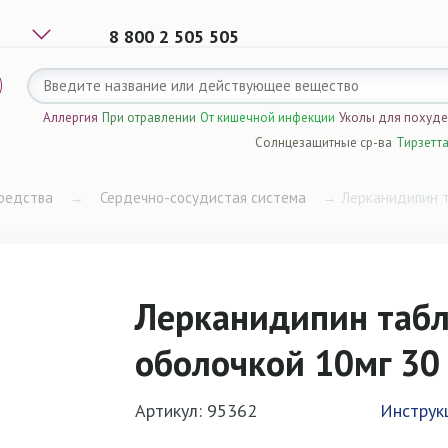
8 800 2 505 505
Аллергия
При отравлении
От кишечной инфекции
Уколы для похуд
Солнцезащитные ср-ва
Тирзетт
редства
→
Сердечно-сосудистая система
→
Лерканидипин т
Лерканидипин таб
оболочкой 10мг 30
Артикул: 95362
Инструк