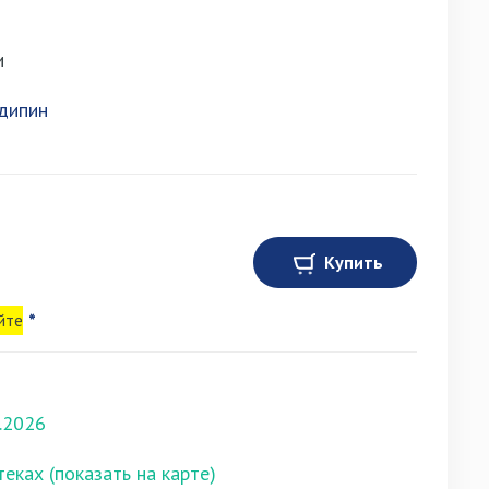
и
дипин
Купить
йте
*
.2026
теках (показать на карте)