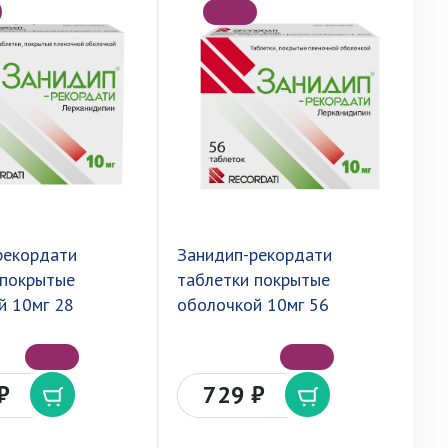
рекордати
Занидип-рекордати
Л
 покрытые
таблетки покрытые
п
й 10мг 28
оболочкой 10мг 56
2
₽
729 ₽