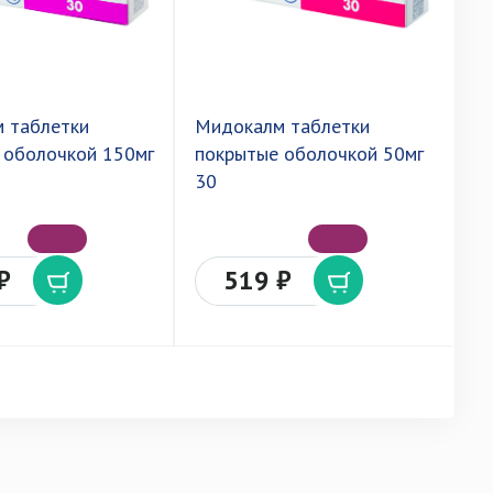
 таблетки
Мидокалм таблетки
М
 оболочкой 150мг
покрытые оболочкой 50мг
п
30
п
в
₽
519 ₽