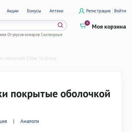
|
Акции
Бонусы
Аптеки
Регистрация
Войти
0
Моя корзина
ения
От укусов комаров
Снотворные
а
е оболочкой 150мг 30 (Озон)
ки покрытые оболочкой
ция
|
Аналоги