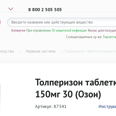
8 800 2 505 505
Аллергия
При отравлении
От кишечной инфекции
Уколы для похуд
Солнцезащитные ср-ва
Тирзетт
редства
→
Нервная система
→
Толперизон таблетки покрыты
Толперизон таблет
150мг 30 (Озон)
Артикул: 87341
Инструк