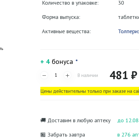
Количество в упаковке:
30
Форма выпуска:
таблетк
Активные вещества:
Толпери
ть
+ 4
бонуса
*
481 ₽
В наличии
Цены действительны только при заказе на са
🚚 Доставим в любую аптеку
до 12.08
🏪 Забрать завтра
в 276 ап