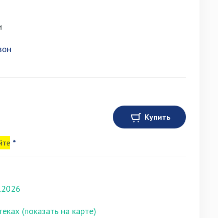
и
зон
Купить
йте
*
.2026
теках (показать на карте)