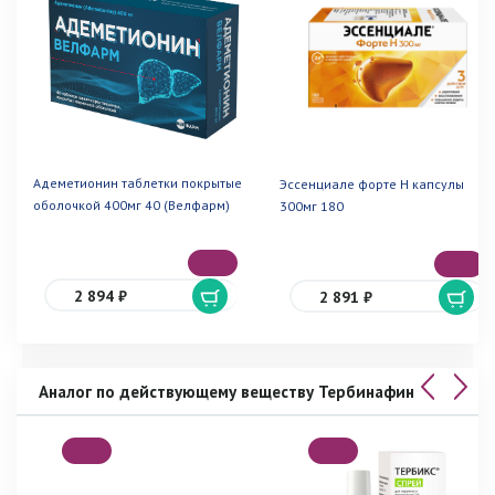
Адеметионин таблетки покрытые
Эссенциале форте Н капсулы
оболочкой 400мг 40 (Велфарм)
300мг 180
2 894 ₽
2 891 ₽
Аналог по действующему веществу Тербинафин