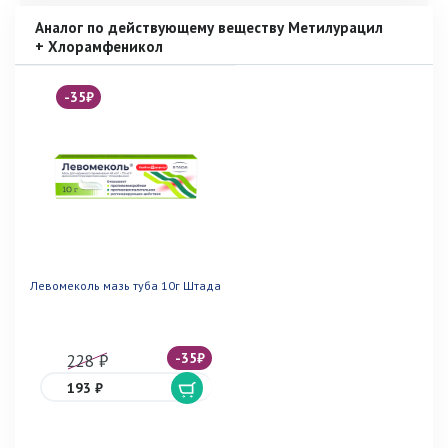
Аналог по действующему веществу Метилурацил
+ Хлорамфеникол
-35₽
Левомеколь мазь туба 10г Штада
-35₽
228 ₽
193 ₽