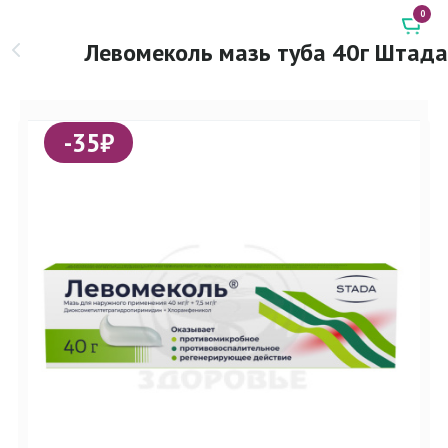
0
Левомеколь мазь туба 40г Штада
-35₽