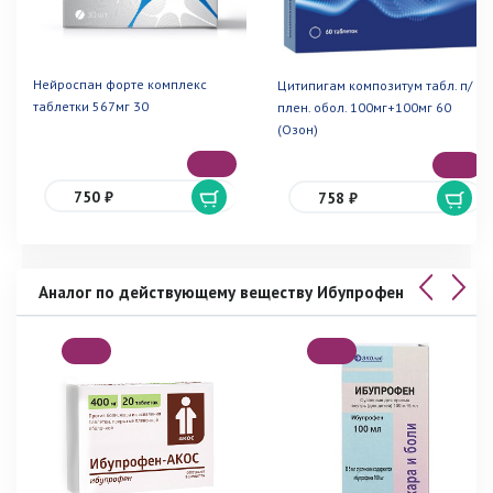
Нейроспан форте комплекс
Цитипигам композитум табл. п/
таблетки 567мг 30
плен. обол. 100мг+100мг 60
(Озон)
750 ₽
758 ₽
Аналог по действующему веществу Ибупрофен