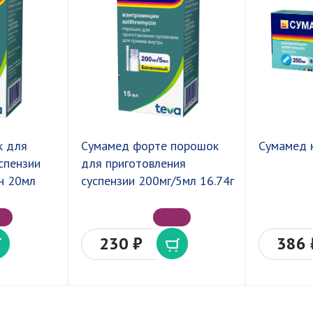
к для
Сумамед форте порошок
Сумамед 
спензии
для приготовления
н 20мл
суспензии 200мг/5мл 16.74г
230 ₽
386 