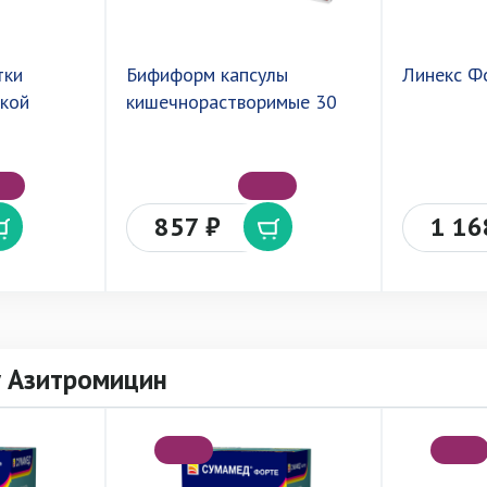
тки
Бифиформ капсулы
Линекс Ф
кой
кишечнорастворимые 30
857 ₽
1 16
у Азитромицин