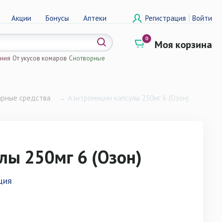
|
Акции
Бонусы
Аптеки
Регистрация
Войти
0
Моя корзина
ения
От укусов комаров
Снотворные
а
арные средства
→
Азитромицин капсулы 250мг 6 (Озон)
лы 250мг 6 (Озон)
ция