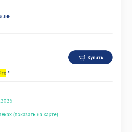
ицин
Купить
йте
*
.2026
теках (показать на карте)