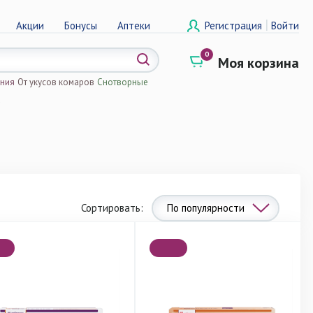
|
Акции
Бонусы
Аптеки
Регистрация
Войти
0
Моя корзина
ения
От укусов комаров
Снотворные
а
Сортировать:
По популярности