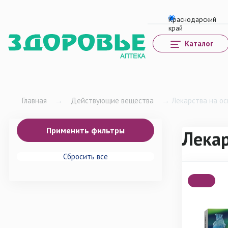
Каталог
Главная
→
Действующие вещества
→
Лекарства на ос
Лекар