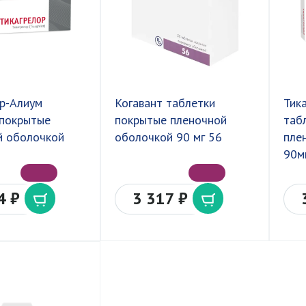
ор-Алиум
Когавант таблетки
Тик
 покрытые
покрытые пленочной
таб
й оболочкой
оболочкой 90 мг 56
пле
90м
4 ₽
3 317 ₽