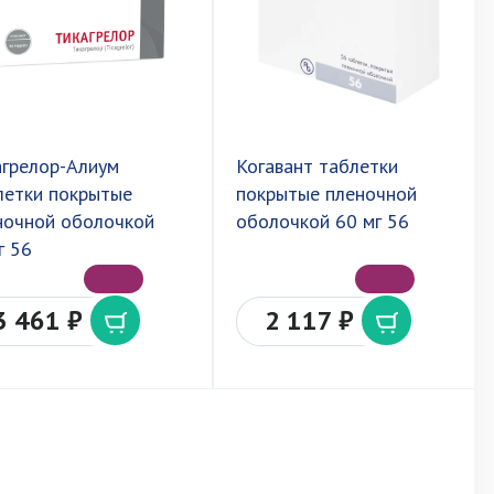
агрелор-Алиум
Когавант таблетки
летки покрытые
покрытые пленочной
ночной оболочкой
оболочкой 60 мг 56
г 56
3 461 ₽
2 117 ₽