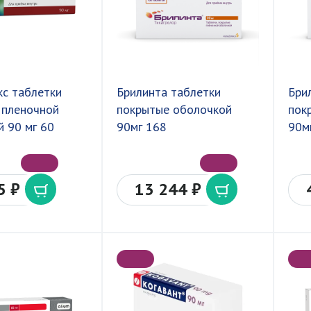
кс таблетки
Брилинта таблетки
Бри
 пленочной
покрытые оболочкой
пок
 90 мг 60
90мг 168
90м
5 ₽
13 244 ₽