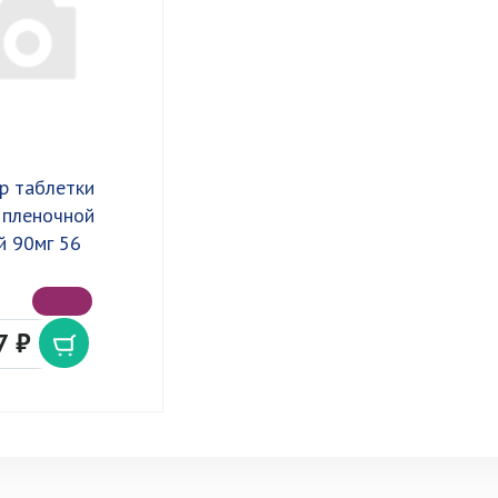
р таблетки
 пленочной
й 90мг 56
7 ₽