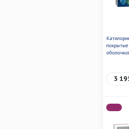
Катилори
покрытые
оболочкой
3 19