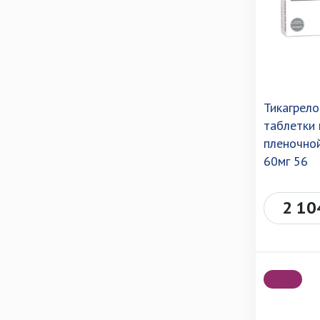
Тикагрел
таблетки
пленочно
60мг 56
2 10