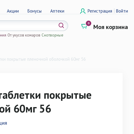
|
Акции
Бонусы
Аптеки
Регистрация
Войти
0
Моя корзина
ения
От укусов комаров
Снотворные
а
тки покрытые пленочной оболочкой 60мг 56
таблетки покрытые
ой 60мг 56
ция