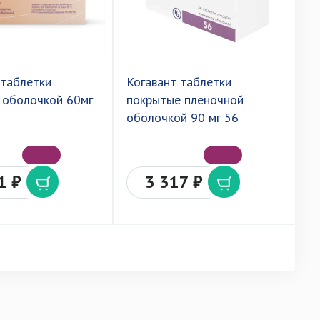
 таблетки
Когавант таблетки
Т
 оболочкой 60мг
покрытые пленочной
п
оболочкой 90 мг 56
о
1 ₽
3 317 ₽