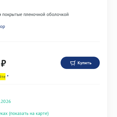
и покрытые пленочной оболочкой
лор
 ₽
Купить
йте
*
.2026
еках (показать на карте)