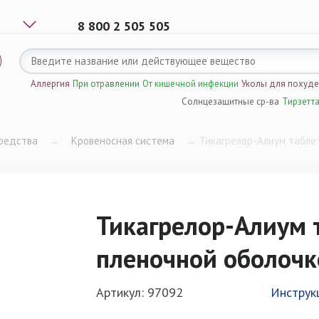
8 800 2 505 505
Аллергия
При отравлении
От кишечной инфекции
Уколы для похуд
Солнцезащитные ср-ва
Тирзетт
редства
→
Кровеносная система
→
Тикагрелор-Алиум табле
Тикагрелор-Алиум 
пленочной оболочк
Артикул: 97092
Инструк