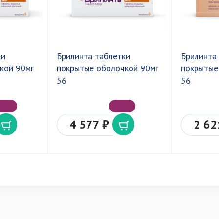
ки
Брилинта таблетки
Брилинта
кой 90мг
покрытые оболочкой 90мг
покрытые
56
56
4 577 ₽
2 62