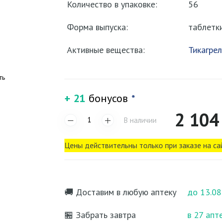
Количество в упаковке:
56
Форма выпуска:
таблетк
Активные вещества:
Тикагре
ть
+ 21
бонусов
*
2 104
В наличии
Цены действительны только при заказе на са
🚚 Доставим в любую аптеку
до 13.08
🏪 Забрать завтра
в 27 апт