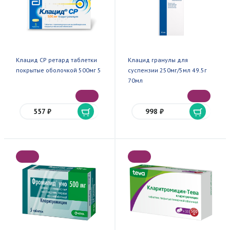
Клацид СР ретард таблетки
Клацид гранулы для
покрытые оболочкой 500мг 5
суспензии 250мг/5мл 49.5г
70мл
557 ₽
998 ₽