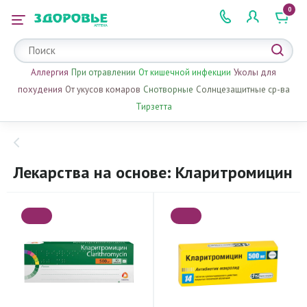
0
 2 505 505
Аллергия
При отравлении
От кишечной инфекции
Уколы для
похудения
От укусов комаров
Снотворные
Солнцезащитные ср-ва
Тирзетта
Лекарства на основе: Кларитромицин