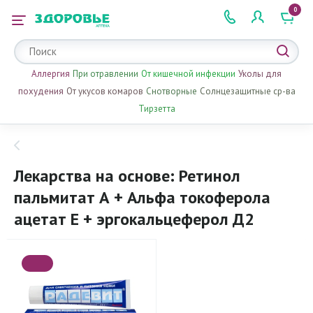
0
 2 505 505
Аллергия
При отравлении
От кишечной инфекции
Уколы для
похудения
От укусов комаров
Снотворные
Солнцезащитные ср-ва
Тирзетта
Лекарства на основе: Ретинол
пальмитат А + Альфа токоферола
ацетат Е + эргокальцеферол Д2