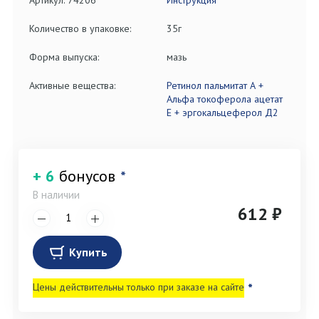
Артикул: 74206
Инструкция
Количество в упаковке:
35г
Форма выпуска:
мазь
Активные вещества:
Ретинол пальмитат А +
Альфа токоферола ацетат
Е + эргокальцеферол Д2
+ 6
бонусов
*
В наличии
612 ₽
Купить
Цены действительны только при заказе на сайте
*