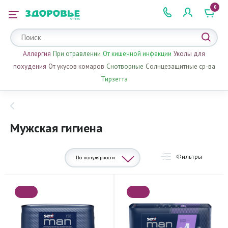
0
 2 505 505
Аллергия
При отравлении
От кишечной инфекции
Уколы для
похудения
От укусов комаров
Снотворные
Солнцезащитные ср-ва
Тирзетта
Мужская гигиена
Фильтры
По популярности