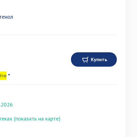
тенол
Купить
йте
*
.2026
теках (показать на карте)