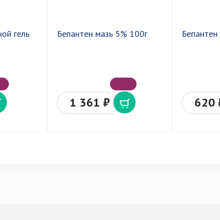
ной гель
Бепантен мазь 5% 100г
Бепантен
1 361 ₽
620 