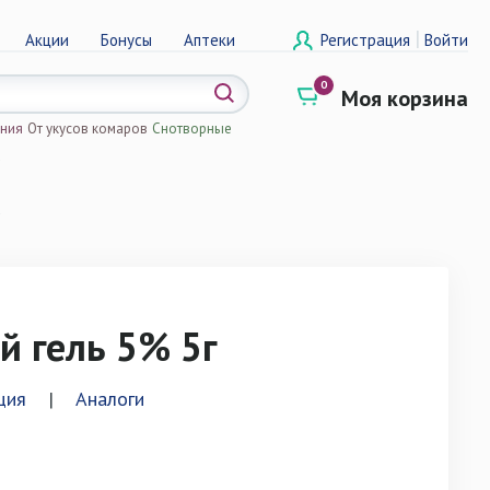
|
Акции
Бонусы
Аптеки
Регистрация
Войти
0
Моя корзина
ения
От укусов комаров
Снотворные
а
й гель 5% 5г
ция
|
Аналоги