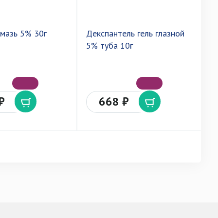
 мазь 5% 30г
Декспантель гель глазной
Д
5% туба 10г
5
₽
668 ₽