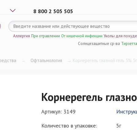
8 800 2 505 505
Аллергия
При отравлении
От кишечной инфекции
Уколы для похуд
Солнцезащитные ср-ва
Тирзетт
редства
→
Офтальмология
→
Корнерегель глазной гель 5% 5г
Корнерегель глазно
Артикул: 3149
Инструк
Количество в упаковке:
5г