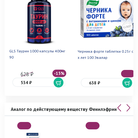
GLS Таурин 1000 капсулы 400мг
Черника форте таблетки 0.25г с 3-
90
х лет 100 Эвалар
-15%
628 ₽
534 ₽
638 ₽
Аналог по действующему веществу Фенилэфрин