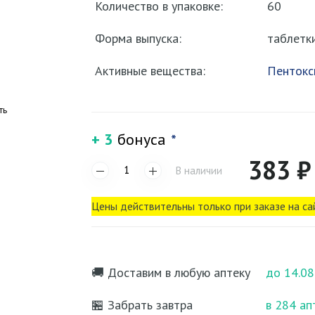
Количество в упаковке:
60
Форма выпуска:
таблетк
Активные вещества:
Пентокс
ть
+ 3
бонуса
*
383 ₽
В наличии
Цены действительны только при заказе на са
🚚 Доставим в любую аптеку
до 14.08
🏪 Забрать завтра
в 284 ап