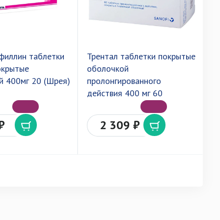
филлин таблетки
Трентал таблетки покрытые
П
окрытые
оболочкой
п
й 400мг 20 (Шрея)
пролонгированного
6
действия 400 мг 60
₽
2 309 ₽