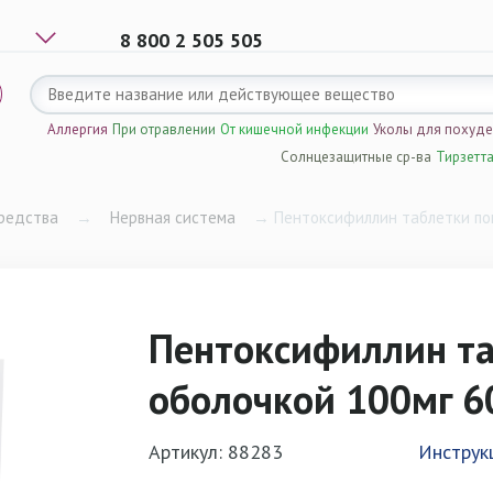
8 800 2 505 505
Аллергия
При отравлении
От кишечной инфекции
Уколы для похуд
Солнцезащитные ср-ва
Тирзетт
редства
→
Нервная система
→
Пентоксифиллин таблетки пок
Пентоксифиллин т
оболочкой 100мг 60
Артикул: 88283
Инструк