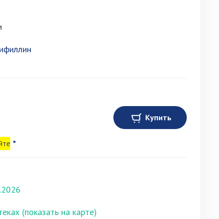
и
ифиллин
Купить
йте
*
.2026
теках (показать на карте)