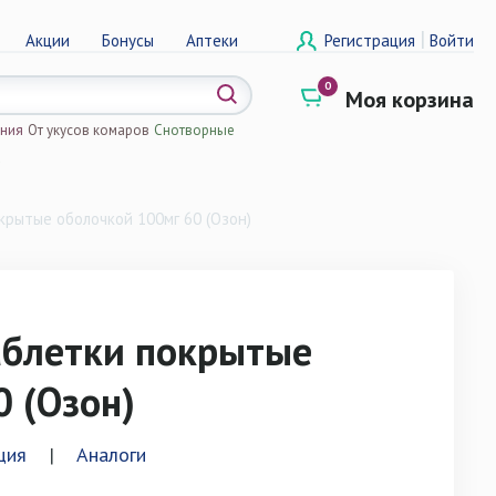
|
Акции
Бонусы
Аптеки
Регистрация
Войти
0
Моя корзина
ения
От укусов комаров
Снотворные
а
рытые оболочкой 100мг 60 (Озон)
аблетки покрытые
 (Озон)
ция
|
Аналоги