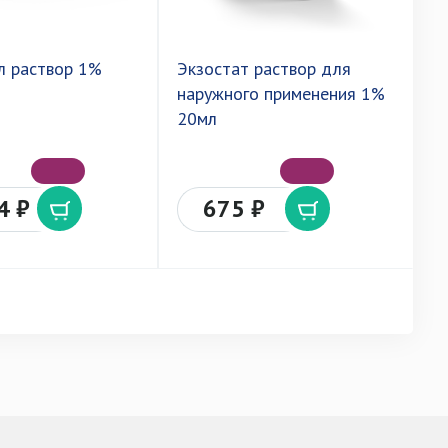
л раствор 1%
Экзостат раствор для
М
наружного применения 1%
н
20мл
1
4 ₽
675 ₽