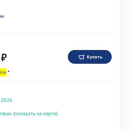
ин
 ₽
Купить
йте
*
.2026
теках (показать на карте)