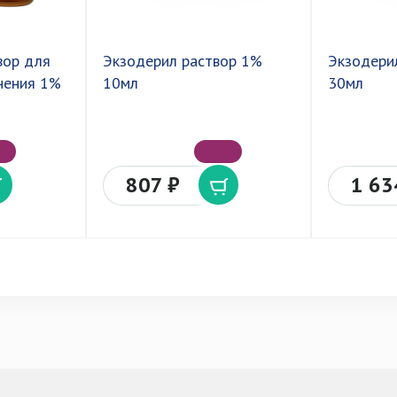
вор для
Экзодерил раствор 1%
Экзодери
нения 1%
10мл
30мл
807 ₽
1 63