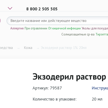
8 800 2 505 505
Аллергия
При отравлении
От кишечной инфекции
Уколы для похуд
Солнцезащитные ср-ва
Тирзетт
редства
→
Кожа
→
Экзодерил раствор 1% 20мл
Экзодерил раствор
Артикул: 79587
Инструк
Количество в упаковке:
20 мл