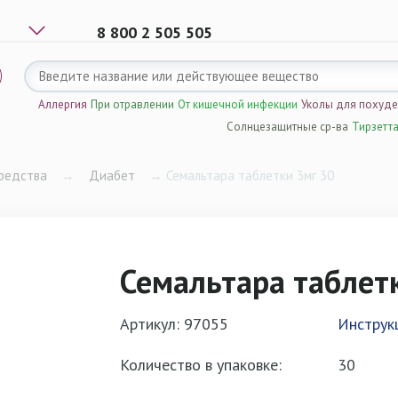
8 800 2 505 505
Аллергия
При отравлении
От кишечной инфекции
Уколы для похуд
Солнцезащитные ср-ва
Тирзетт
редства
→
Диабет
→
Семальтара таблетки 3мг 30
Семальтара таблет
Артикул: 97055
Инструк
Количество в упаковке:
30