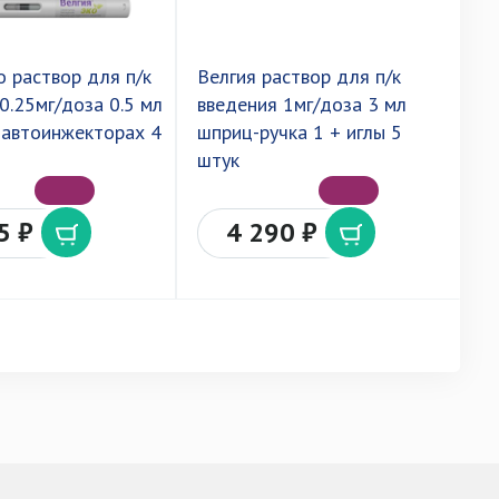
о раствор для п/к
Велгия раствор для п/к
В
0.25мг/доза 0.5 мл
введения 1мг/доза 3 мл
п
 автоинжекторах 4
шприц-ручка 1 + иглы 5
0
штук
р
5 ₽
4 290 ₽