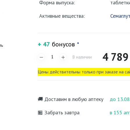
Форма выпуска:
таблетк
Активные вещества:
Семаглу
+ 47
бонусов
*
ть
4 789
В наличии
Цены действительны только при заказе на са
🚚 Доставим в любую аптеку
до 13.08
🏪 Забрать завтра
в 155 ап