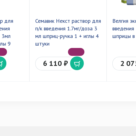
ор для
Семавик Некст раствор для
Велгия эк
ения
п/к введения 1.7мг/доза 3
введения 
а 3мл
мл шприц-ручка 1 + иглы 4
шприцы в
лы 9
штуки
6 110 ₽
2 07