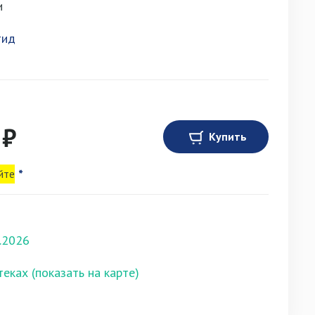
и
тид
 ₽
Купить
йте
*
.2026
теках (показать на карте)