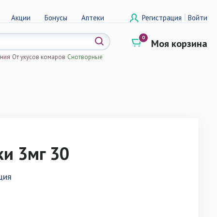
|
Акции
Бонусы
Аптеки
Регистрация
Войти
0
Моя корзина
ения
От укусов комаров
Снотворные
а
ки 3мг 30
ция