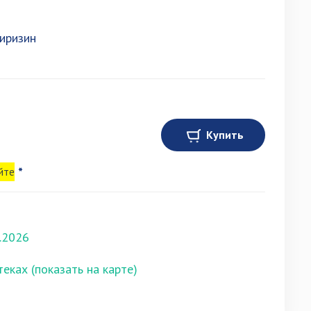
иризин
Купить
йте
*
.2026
теках (показать на карте)