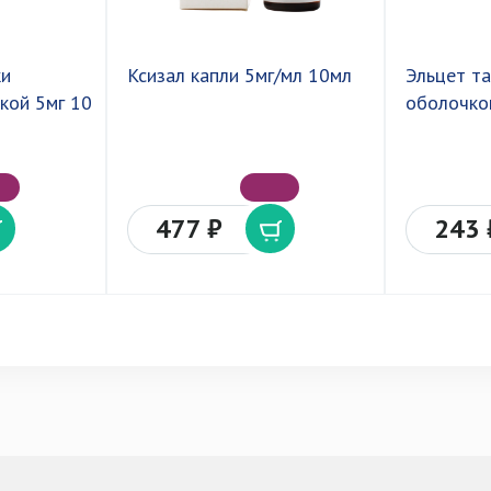
ки
Ксизал капли 5мг/мл 10мл
Эльцет т
кой 5мг 10
оболочко
477 ₽
243 