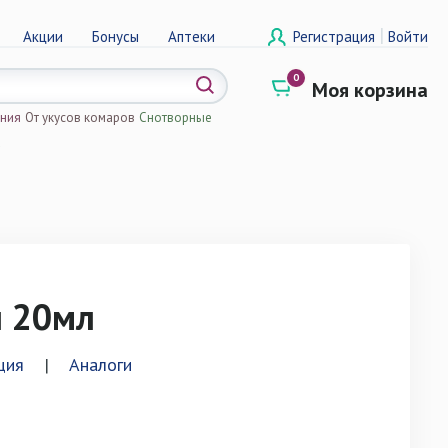
|
Акции
Бонусы
Аптеки
Регистрация
Войти
0
Моя корзина
ения
От укусов комаров
Снотворные
а
и 20мл
ция
|
Аналоги