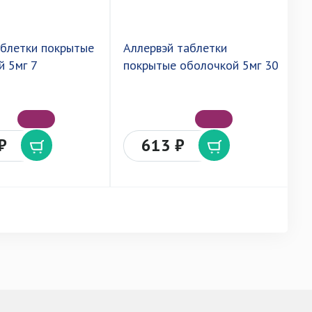
аблетки покрытые
Аллервэй таблетки
Л
й 5мг 7
покрытые оболочкой 5мг 30
т
п
1
₽
613 ₽