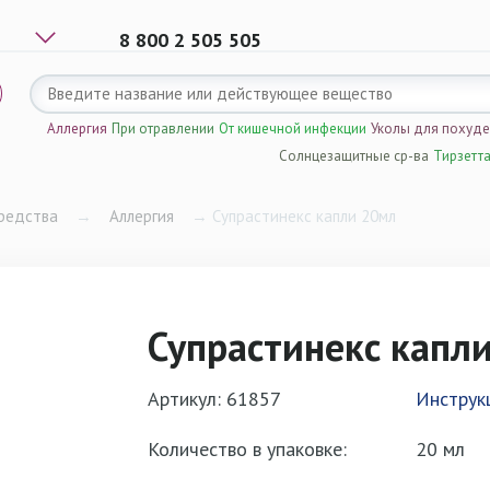
8 800 2 505 505
Аллергия
При отравлении
От кишечной инфекции
Уколы для похуд
Солнцезащитные ср-ва
Тирзетт
редства
→
Аллергия
→
Супрастинекс капли 20мл
Супрастинекс капл
Артикул: 61857
Инструк
Количество в упаковке:
20 мл