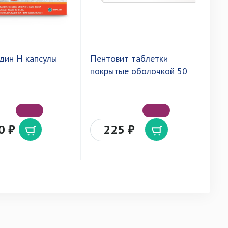
дин Н капсулы
Пентовит таблетки
С
покрытые оболочкой 50
т
п
0 ₽
225 ₽