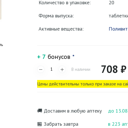
Количество в упаковке:
20
Форма выпуска:
таблетк
Активные вещества:
Поливит
ть
+ 7
бонусов
*
708 ₽
В наличии
Цены действительны только при заказе на са
🚚 Доставим в любую аптеку
до 13.08
🏪 Забрать завтра
в 223 ап