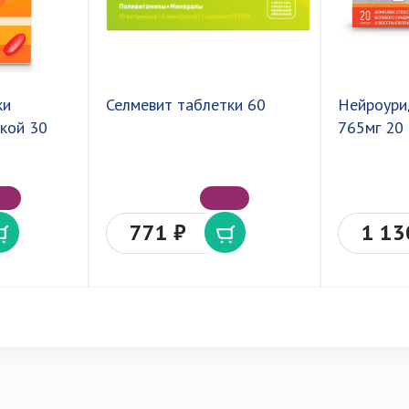
ки
Селмевит таблетки 60
Нейроури
кой 30
765мг 20
771 ₽
1 13