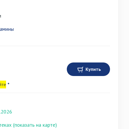
и
амины
Купить
йте
*
.2026
теках (показать на карте)