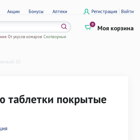
|
Акции
Бонусы
Аптеки
Регистрация
Войти
0
Моя корзина
ения
От укусов комаров
Снотворные
а
лочкой 20
ю таблетки покрытые
ция