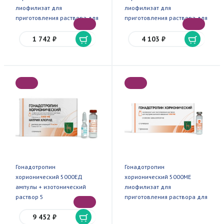
лиофилизат для
лиофилизат для
приготовления раствора для
приготовления раствора для
внутримышечного введения
внутримышечного введения
флакон 5
флакон 5
1 742 ₽
4 103 ₽
Гонадотропин
Гонадотропин
хорионический 5000ЕД
хорионический 5000МЕ
ампулы + изотонический
лиофилизат для
раствор 5
приготовления раствора для
в/м введения флаконы 5
9 452 ₽