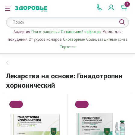
0
 2 505 505
Аллергия
При отравлении
От кишечной инфекции
Уколы для
похудения
От укусов комаров
Снотворные
Солнцезащитные ср-ва
Тирзетта
Лекарства на основе: Гонадотропин
хорионический