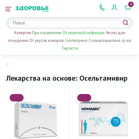
0
 2 505 505
Аллергия
При отравлении
От кишечной инфекции
Уколы для
похудения
От укусов комаров
Снотворные
Солнцезащитные ср-ва
Тирзетта
Лекарства на основе: Осельтамивир