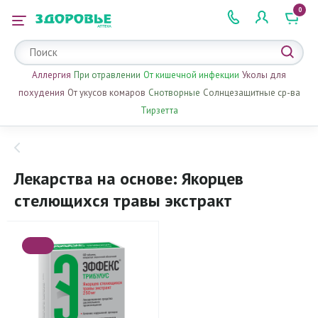
0
 2 505 505
Аллергия
При отравлении
От кишечной инфекции
Уколы для
похудения
От укусов комаров
Снотворные
Солнцезащитные ср-ва
Тирзетта
Лекарства на основе: Якорцев
стелющихся травы экстракт