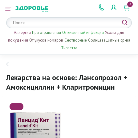
0
 2 505 505
Аллергия
При отравлении
От кишечной инфекции
Уколы для
похудения
От укусов комаров
Снотворные
Солнцезащитные ср-ва
Тирзетта
Лекарства на основе: Лансопрозол +
Амоксициллин + Кларитромицин