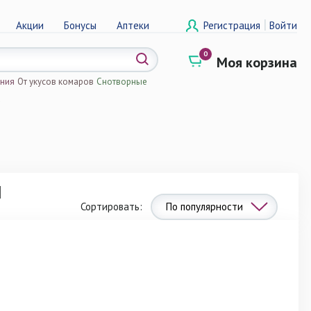
|
Акции
Бонусы
Аптеки
Регистрация
Войти
0
Моя корзина
ения
От укусов комаров
Снотворные
а
л
Сортировать:
По популярности