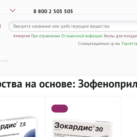
8 800 2 505 505
Аллергия
При отравлении
От кишечной инфекции
Уколы для похуд
Солнцезащитные ср-ва
Тирзетт
нове
ства на основе: Зофенопри