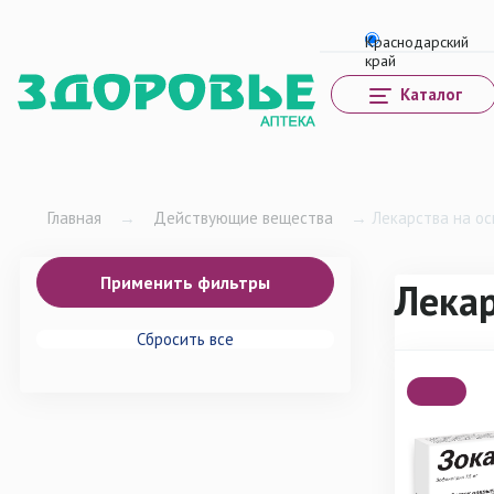
Каталог
Главная
→
Действующие вещества
→
Лекарства на ос
Лекар