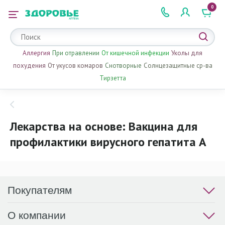
0
 2 505 505
Аллергия
При отравлении
От кишечной инфекции
Уколы для
похудения
От укусов комаров
Снотворные
Солнцезащитные ср-ва
Тирзетта
Лекарства на основе: Вакцина для
профилактики вирусного гепатита А
Покупателям
О компании