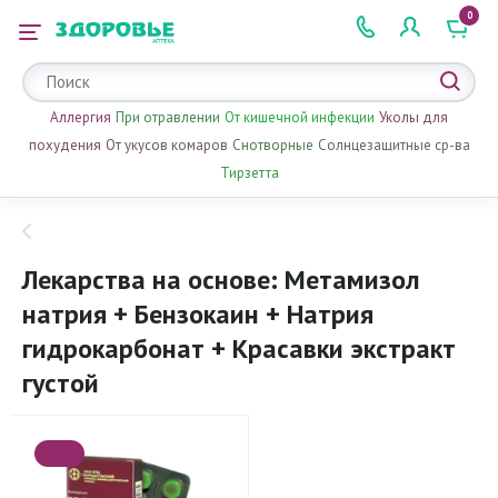
0
 2 505 505
Аллергия
При отравлении
От кишечной инфекции
Уколы для
похудения
От укусов комаров
Снотворные
Солнцезащитные ср-ва
Тирзетта
Лекарства на основе: Метамизол
натрия + Бензокаин + Натрия
гидрокарбонат + Красавки экстракт
густой