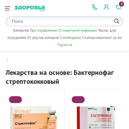
0
 2 505 505
Аллергия
При отравлении
От кишечной инфекции
Уколы для
похудения
От укусов комаров
Снотворные
Солнцезащитные ср-ва
Тирзетта
Лекарства на основе: Бактериофаг
стрептококковый