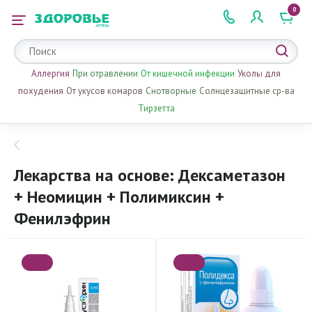
0
 2 505 505
Аллергия
При отравлении
От кишечной инфекции
Уколы для
похудения
От укусов комаров
Снотворные
Солнцезащитные ср-ва
Тирзетта
Лекарства на основе: Дексаметазон
+ Неомицин + Полимиксин +
Фенилэфрин