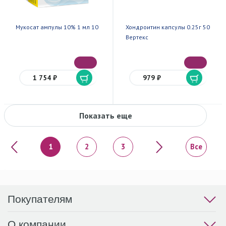
Мукосат ампулы 10% 1 мл 10
Хондроитин капсулы 0.25г 50
Вертекс
1 754 ₽
979 ₽
Показать еще
«
»
1
2
3
Все
Покупателям
О компании