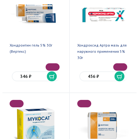
Хондроитин гель 5% 30г
Хондроксид Артра мазь для
(Вертекс)
наружного применения 5%
30г
346 ₽
456 ₽