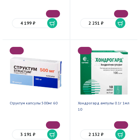
4 199 ₽
2 251 ₽
Структум капсулы 500мг 60
Хондрогард ампулы 0.1г 1мл
10
3 191 ₽
2 132 ₽