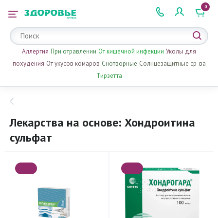
0
 2 505 505
Аллергия
При отравлении
От кишечной инфекции
Уколы для
похудения
От укусов комаров
Снотворные
Солнцезащитные ср-ва
Тирзетта
Лекарства на основе: Хондроитина
сульфат