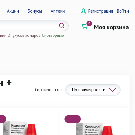
|
Акции
Бонусы
Аптеки
Регистрация
Войти
0
Моя корзина
ения
От укусов комаров
Снотворные
а
н +
Сортировать:
По популярности