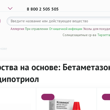
8 800 2 505 505
Аллергия
При отравлении
От кишечной инфекции
Уколы для похуд
Солнцезащитные ср-ва
Тирзетт
нове
ства на основе: Бетаметазо
ципотриол