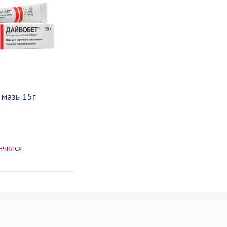
мазь 15г
нчился