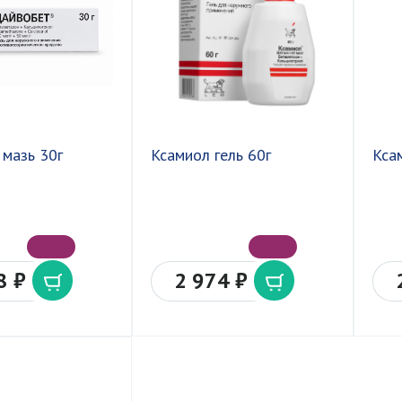
мазь 30г
Ксамиол гель 60г
Кса
8 ₽
2 974 ₽