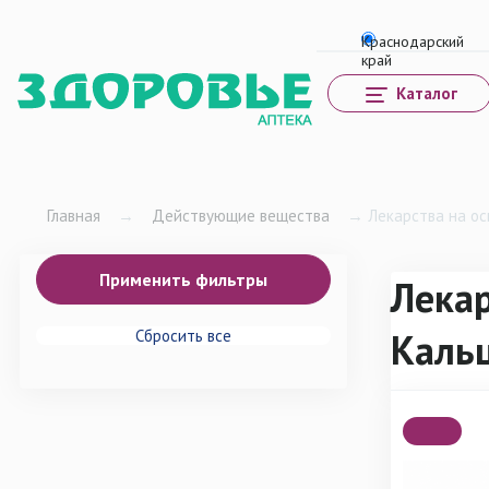
Каталог
Главная
→
Действующие вещества
→
Лекарства на ос
Лекар
Каль