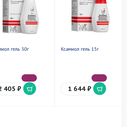
миол гель 30г
Ксамиол гель 15г
2 405 ₽
1 644 ₽