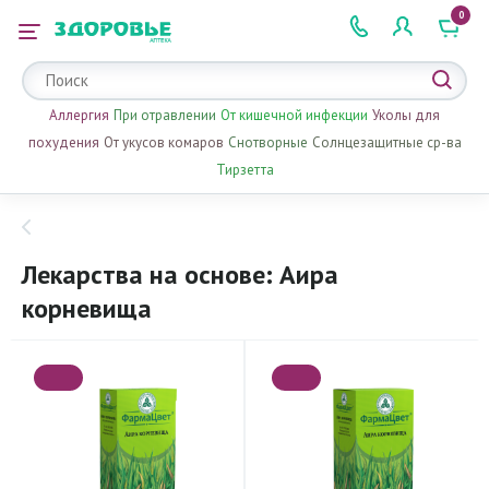
0
 2 505 505
Аллергия
При отравлении
От кишечной инфекции
Уколы для
похудения
От укусов комаров
Снотворные
Солнцезащитные ср-ва
Тирзетта
Лекарства на основе: Аира
корневища