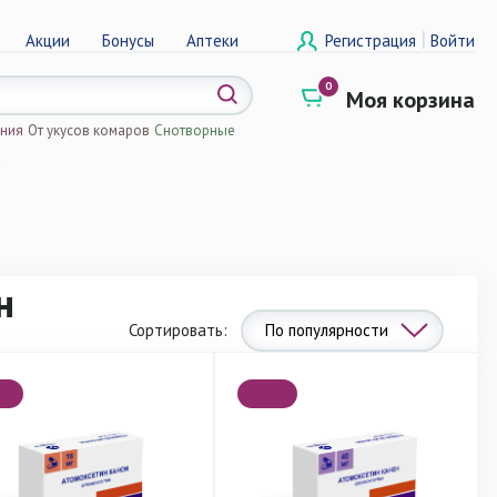
|
Акции
Бонусы
Аптеки
Регистрация
Войти
0
Моя корзина
ения
От укусов комаров
Снотворные
а
н
Сортировать:
По популярности