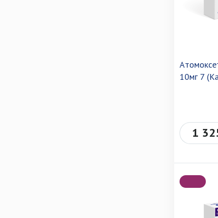
Атомоксе
10мг 7 (К
1 32