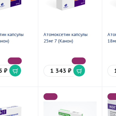
тин капсулы
Атомоксетин капсулы
Ато
анон)
25мг 7 (Канон)
18мг
5 ₽
1 343 ₽