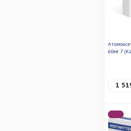
Атомоксе
60мг 7 (К
1 51