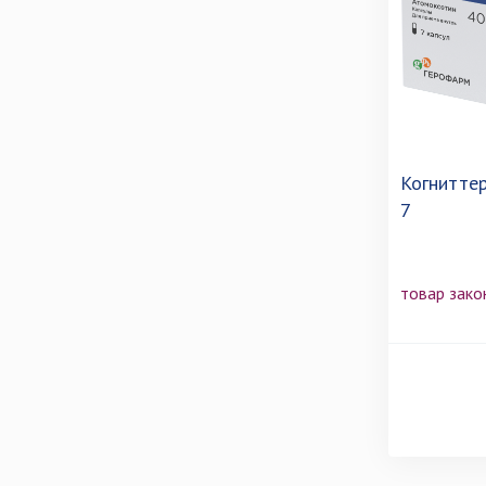
Когниттер
7
товар зако