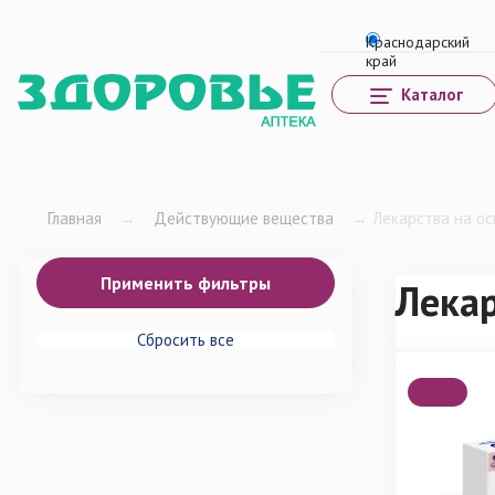
Каталог
Главная
→
Действующие вещества
→
Лекарства на ос
Лекар