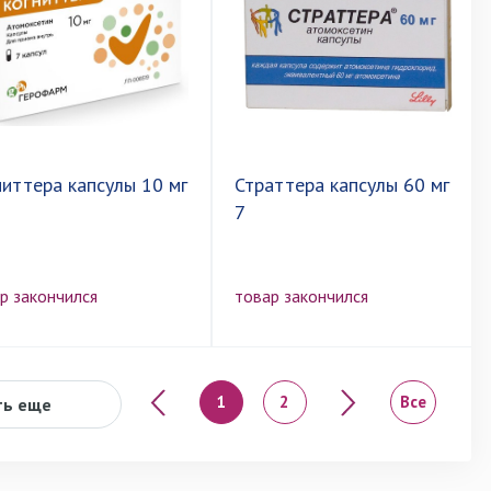
ниттера капсулы 10 мг
Страттера капсулы 60 мг
7
р закончился
товар закончился
«
»
1
2
Все
ть еще