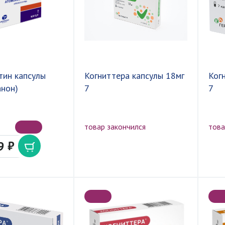
тин капсулы
Когниттера капсулы 18мг
Ког
анон)
7
7
товар закончился
това
9 ₽