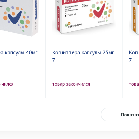
а капсулы 40мг
Когниттера капсулы 25мг
Ког
7
7
нчился
товар закончился
това
Показа