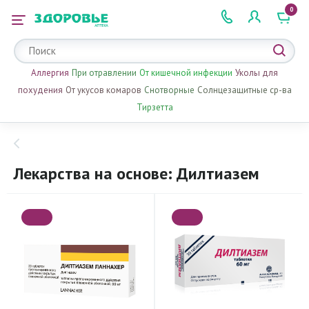
0
 2 505 505
Аллергия
При отравлении
От кишечной инфекции
Уколы для
похудения
От укусов комаров
Снотворные
Солнцезащитные ср-ва
Тирзетта
Лекарства на основе: Дилтиазем