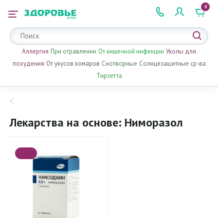
0
 2 505 505
Аллергия
При отравлении
От кишечной инфекции
Уколы для
похудения
От укусов комаров
Снотворные
Солнцезащитные ср-ва
Тирзетта
Лекарства на основе: Ниморазол