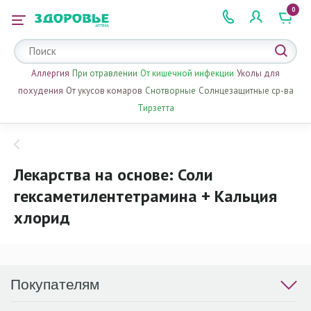
0
 2 505 505
Аллергия
При отравлении
От кишечной инфекции
Уколы для
похудения
От укусов комаров
Снотворные
Солнцезащитные ср-ва
Тирзетта
Лекарства на основе: Соли
гексаметилентетрамина + Кальция
хлорид
Покупателям