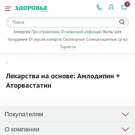
0
 2 505 505
Аллергия
При отравлении
От кишечной инфекции
Уколы для
похудения
От укусов комаров
Снотворные
Солнцезащитные ср-ва
Тирзетта
Лекарства на основе: Амлодипин +
Аторвастатин
Покупателям
О компании