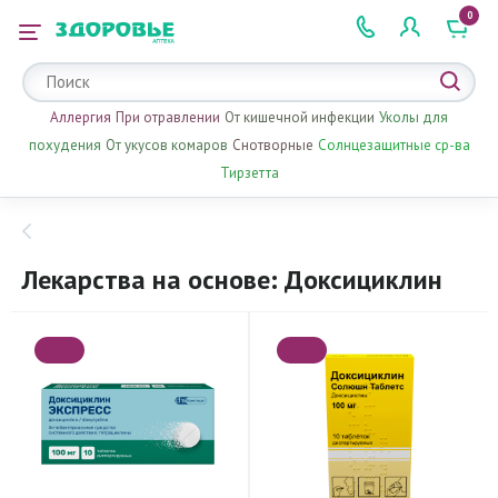
0
 2 505 505
Аллергия
При отравлении
От кишечной инфекции
Уколы для
похудения
От укусов комаров
Снотворные
Солнцезащитные ср-ва
Тирзетта
Лекарства на основе: Доксициклин